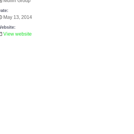
Muffin Group
ate:
May 13, 2014
ebsite:
View website