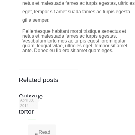
netus et malesuada fames ac turpis egestas, ultricies
eget, tempor sit amet suada fames ac turpis egesta
gilla semper.
Pellentesque habitant morbi tristique senectus et
netus et malesuada fames ac turpis egestas.
Vestibulum torto mes ac turpis egest loremligular
quam, feugiat vitae, ultricies eget, tempor sit amet
ante. Donec eu lib ero sit amet quam eges.
Related posts
Quisque
April 30,
lorem
2014
tortor
Read