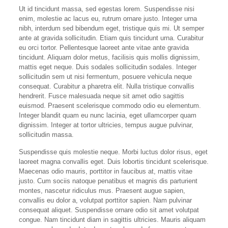
Ut id tincidunt massa, sed egestas lorem. Suspendisse nisi
enim, molestie ac lacus eu, rutrum ornare justo. Integer urna
nibh, interdum sed bibendum eget, tristique quis mi. Ut semper
ante at gravida sollicitudin. Etiam quis tincidunt urna. Curabitur
eu orci tortor. Pellentesque laoreet ante vitae ante gravida
tincidunt. Aliquam dolor metus, facilisis quis mollis dignissim,
mattis eget neque. Duis sodales sollicitudin sodales. Integer
sollicitudin sem ut nisi fermentum, posuere vehicula neque
consequat. Curabitur a pharetra elit. Nulla tristique convallis
hendrerit. Fusce malesuada neque sit amet odio sagittis
euismod. Praesent scelerisque commodo odio eu elementum.
Integer blandit quam eu nunc lacinia, eget ullamcorper quam
dignissim. Integer at tortor ultricies, tempus augue pulvinar,
sollicitudin massa.
Suspendisse quis molestie neque. Morbi luctus dolor risus, eget
laoreet magna convallis eget. Duis lobortis tincidunt scelerisque.
Maecenas odio mauris, porttitor in faucibus at, mattis vitae
justo. Cum sociis natoque penatibus et magnis dis parturient
montes, nascetur ridiculus mus. Praesent augue sapien,
convallis eu dolor a, volutpat porttitor sapien. Nam pulvinar
consequat aliquet. Suspendisse ornare odio sit amet volutpat
congue. Nam tincidunt diam in sagittis ultricies. Mauris aliquam