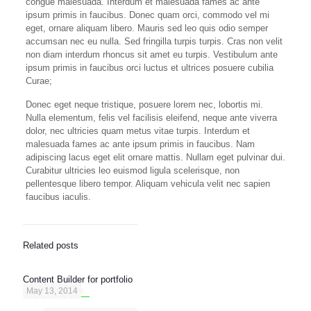
congue malesuada. Interdum et malesuada fames ac ante
ipsum primis in faucibus. Donec quam orci, commodo vel mi
eget, ornare aliquam libero. Mauris sed leo quis odio semper
accumsan nec eu nulla. Sed fringilla turpis turpis. Cras non velit
non diam interdum rhoncus sit amet eu turpis. Vestibulum ante
ipsum primis in faucibus orci luctus et ultrices posuere cubilia
Curae;
Donec eget neque tristique, posuere lorem nec, lobortis mi.
Nulla elementum, felis vel facilisis eleifend, neque ante viverra
dolor, nec ultricies quam metus vitae turpis. Interdum et
malesuada fames ac ante ipsum primis in faucibus. Nam
adipiscing lacus eget elit ornare mattis. Nullam eget pulvinar dui.
Curabitur ultricies leo euismod ligula scelerisque, non
pellentesque libero tempor. Aliquam vehicula velit nec sapien
faucibus iaculis.
Related posts
Content Builder for portfolio
May 13, 2014