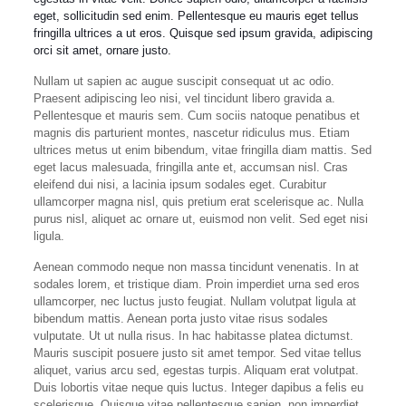
eget, sollicitudin sed enim. Pellentesque eu mauris eget tellus
fringilla ultrices a ut eros. Quisque sed ipsum gravida, adipiscing
orci sit amet, ornare justo.
Nullam ut sapien ac augue suscipit consequat ut ac odio.
Praesent adipiscing leo nisi, vel tincidunt libero gravida a.
Pellentesque et mauris sem. Cum sociis natoque penatibus et
magnis dis parturient montes, nascetur ridiculus mus. Etiam
ultrices metus ut enim bibendum, vitae fringilla diam mattis. Sed
eget lacus malesuada, fringilla ante et, accumsan nisl. Cras
eleifend dui nisi, a lacinia ipsum sodales eget. Curabitur
ullamcorper magna nisl, quis pretium erat scelerisque ac. Nulla
purus nisl, aliquet ac ornare ut, euismod non velit. Sed eget nisi
ligula.
Aenean commodo neque non massa tincidunt venenatis. In at
sodales lorem, et tristique diam. Proin imperdiet urna sed eros
ullamcorper, nec luctus justo feugiat. Nullam volutpat ligula at
bibendum mattis. Aenean porta justo vitae risus sodales
vulputate. Ut ut nulla risus. In hac habitasse platea dictumst.
Mauris suscipit posuere justo sit amet tempor. Sed vitae tellus
aliquet, varius arcu sed, egestas turpis. Aliquam erat volutpat.
Duis lobortis vitae neque quis luctus. Integer dapibus a felis eu
scelerisque. Quisque vitae pellentesque sapien, non imperdiet