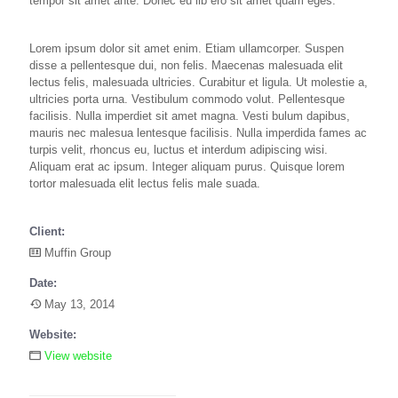
tempor sit amet ante. Donec eu lib ero sit amet quam eges.
Lorem ipsum dolor sit amet enim. Etiam ullamcorper. Suspen
disse a pellentesque dui, non felis. Maecenas malesuada elit
lectus felis, malesuada ultricies. Curabitur et ligula. Ut molestie a,
ultricies porta urna. Vestibulum commodo volut. Pellentesque
facilisis. Nulla imperdiet sit amet magna. Vesti bulum dapibus,
mauris nec malesua lentesque facilisis. Nulla imperdida fames ac
turpis velit, rhoncus eu, luctus et interdum adipiscing wisi.
Aliquam erat ac ipsum. Integer aliquam purus. Quisque lorem
tortor malesuada elit lectus felis male suada.
Client:
Muffin Group
Date:
May 13, 2014
Website:
View website